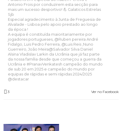
Antonio Frois por conduzirem esta secção para
mais um sucesso desportivo! 💪 Galaticos Estrelas
Sjb
Especial agradecimento à Junta de Freguesia de
Alvalade - Lisboa pelo apoio prestado ao longo
da época !
A equipa é constituída maioritariamente por
jogadores portugueses,
@Ruben
pereira André
Fidalgo, Luis Pedro Ferreira,
@Luis
Reis ,Nuno
Guerreiro, João Meira@Salvador Silva Daniel
Alsina Vladislav Larkin da Ucrânia que já faz parte
da nossa família desde que começou a guerra da
Ucrânia e
#PranavVenkatesh
campeão do mundo
de sub 20 em 2025 e campeão do mundo por
equipas de rápidas e semi rápidas 2024/2025
@destacar
3
Ver no Facebook